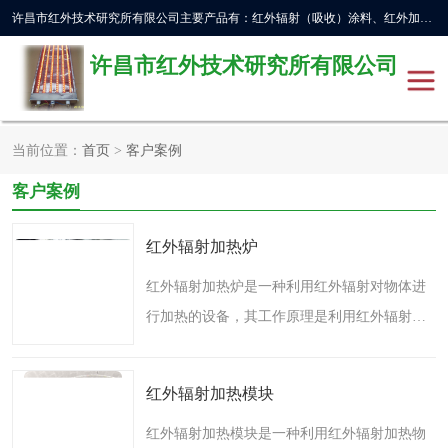
许昌市红外技术研究所有限公司主要产品有：红外辐射（吸收）涂料、红外加热元件、红外辐射加热模块（板）、红外辐射加热炉（箱）、快速红外辐射加热器、系列高端红外加热实验设备、系列红外加热控制器等。
许昌市红外技术研究所有限公司
当前位置：
首页
>
客户案例
红外加热设备
红外辐射加热炉
客户案例
红外辐射涂料
红外辐射加热器
红外辐射加热炉
红外辐射加热模块
定制红外加热实验设备
红外辐射加热炉是一种利用红外辐射对物体进
行加热的设备，其工作原理是利用红外辐射源
红外加热元件
红外辐射吸收涂料
向物体发射红外辐射，从而使物体加热。红外
高端红外加热实验设备
电工电气
辐射加热炉具有许多优点，例如加热速度快、
红外辐射加热模块
能量利用率高、加热..
高温涂料
红外加热控制器
红外辐射加热模块是一种利用红外辐射加热物