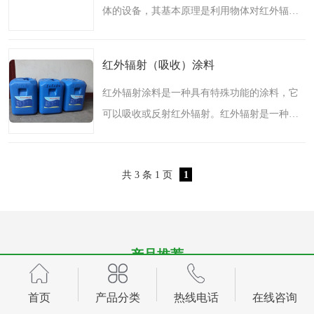
体的设备，其基本原理是利用物体对红外辐射
机械
热环境试验设备
的吸收，将辐射能转化为热能，从而使物体加
红外辐射表面材料
定波长红外辐射加热器
热。红外辐射加热模块具有许多优点，例如加
红外辐射（吸收）涂料
热速度快、能量利用..
快速红外辐射聚焦炉
烤箱烘箱
红外辐射涂料是一种具有特殊功能的涂料，它
可以吸收或反射红外辐射。红外辐射是一种电
热风装置
高红外辐射加热管
磁波，其波长在可见光波长之外，因此我们无
碳纤维红外辐射加热管
法看到。然而，红外辐射在很多领域都有广泛
共 3 条 1 页
1
的应用，例如热成像..
产品推荐
首页
产品分类
热线电话
在线咨询