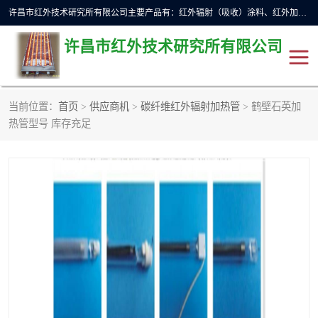
许昌市红外技术研究所有限公司主要产品有：红外辐射（吸收）涂料、红外加热元件、红外辐射加热模块（板）、红外辐射加热炉（箱）、快速红外辐射加热器、系列高端红外加热实验设备、系列红外加热控制器等。
许昌市红外技术研究所有限公司
当前位置：
首页
>
供应商机
>
碳纤维红外辐射加热管
> 鹤壁石英加
红外加热设备
红外辐射加热炉
热管型号 库存充足
红外辐射涂料
红外辐射加热器
红外辐射加热模块
定制红外加热实验设备
红外加热元件
红外辐射吸收涂料
高端红外加热实验设备
电工电气
高温涂料
红外加热控制器