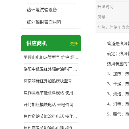
升温时间
热环境试验设备
风量
红外辐射表面材料
加热元件使用寿
供应商机
更多
管道是热风
确定；热风
平顶山电加热管型号 维护 经验丰富
热风装置的
洛阳中低温红外辐射涂料厂 使用便利
1、加热：
河南非标红外加热模块型号 操作方便
2、干燥：
焦作高温节能涂料规格 使用寿命长 标志明显
3、烘焙：
4、消毒：
开封加热模块电话 来电咨询
5、暖气：
焦作窑炉节能涂料电话 操作方便
焦作高温节能涂料电话 操作方便