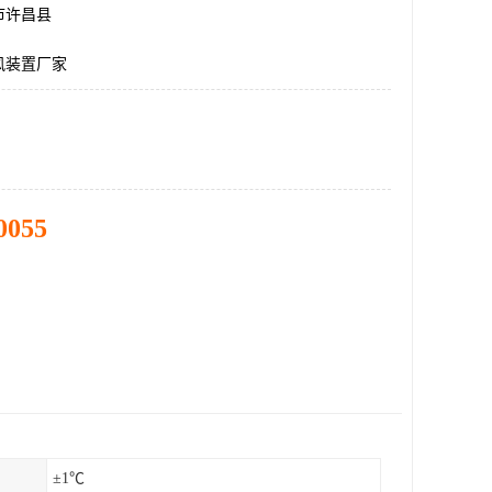
市许昌县
风装置厂家
0055
±1℃