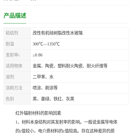
产品描述
粘结剂
改性有机硅树脂改性水玻璃
耐温
300℃—1350℃
发射率ε
≥0.86
适用物体
金属、陶瓷、塑料耐火陶瓷、耐火纤维等
溶剂
二甲苯、水
涂刷方法
喷涂、刷涂等
色别
黑、墨绿、铁红、灰黑
红外辐射材料的影响因素
1、材料本身结构对其发射率的影响。一般说金属导电体
的ε值较小，电介质材料的ε值较高。存在这种差异的原