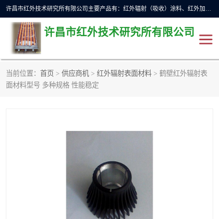
许昌市红外技术研究所有限公司主要产品有：红外辐射（吸收）涂料、红外加热元件、红外辐射加热模块（板）、红外辐射加热炉（箱）、快速红外辐射加热器、系列高端红外加热实验设备、系列红外加热控制器等。
许昌市红外技术研究所有限公司
当前位置：
首页
>
供应商机
>
红外辐射表面材料
> 鹤壁红外辐射表
红外加热设备
红外辐射加热炉
面材料型号 多种规格 性能稳定
红外辐射涂料
红外辐射加热器
红外辐射加热模块
定制红外加热实验设备
红外加热元件
红外辐射吸收涂料
高端红外加热实验设备
电工电气
高温涂料
红外加热控制器