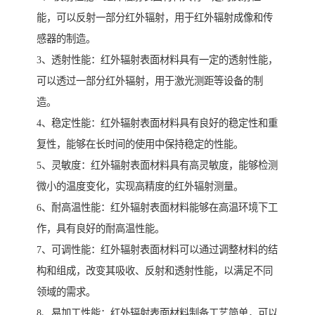
能，可以反射一部分红外辐射，用于红外辐射成像和传
感器的制造。
3、透射性能：红外辐射表面材料具有一定的透射性能，
可以透过一部分红外辐射，用于激光测距等设备的制
造。
4、稳定性能：红外辐射表面材料具有良好的稳定性和重
复性，能够在长时间的使用中保持稳定的性能。
5、灵敏度：红外辐射表面材料具有高灵敏度，能够检测
微小的温度变化，实现高精度的红外辐射测量。
6、耐高温性能：红外辐射表面材料能够在高温环境下工
作，具有良好的耐高温性能。
7、可调性能：红外辐射表面材料可以通过调整材料的结
构和组成，改变其吸收、反射和透射性能，以满足不同
领域的需求。
8、易加工性能：红外辐射表面材料制备工艺简单，可以