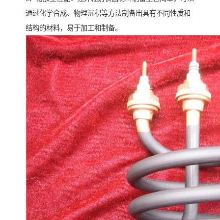
通过化学合成、物理沉积等方法制备出具有不同性质和
结构的材料，易于加工和制备。