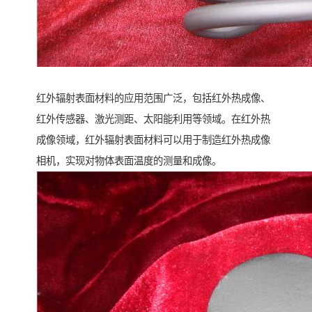
红外辐射表面材料的应用范围广泛，包括红外热成像、
红外传感器、激光测距、太阳能利用等领域。在红外热
成像领域，红外辐射表面材料可以用于制造红外热成像
相机，实现对物体表面温度的测量和成像。