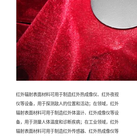
红外辐射表面材料可用于制造红外热成像仪、红外夜视
仪等设备，用于探测敌人的位置和活动；在领域，红外
辐射表面材料可用于制造红外体温计、红外成像仪等设
备，用于测量人体温度和诊断疾病；在工业领域，红外
辐射表面材料可用于制造红外传感器、红外热成像仪等