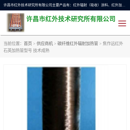
许昌市红外技术研究所有限公司主要产品有：红外辐射（吸收）涂料、红外加热元件、红外辐射加热模块（板）、红外辐射加热炉（箱）、快速红外辐射加热器、系列高端红外加热实验设备、系列红外加热控制器等。
许昌市红外技术研究所有限公司
当前位置：
首页
>
供应商机
>
碳纤维红外辐射加热管
> 焦作远红外
红外加热设备
红外辐射加热炉
石英加热管型号 技术成熟
红外辐射涂料
红外辐射加热器
红外辐射加热模块
定制红外加热实验设备
红外加热元件
红外辐射吸收涂料
高端红外加热实验设备
电工电气
高温涂料
红外加热控制器