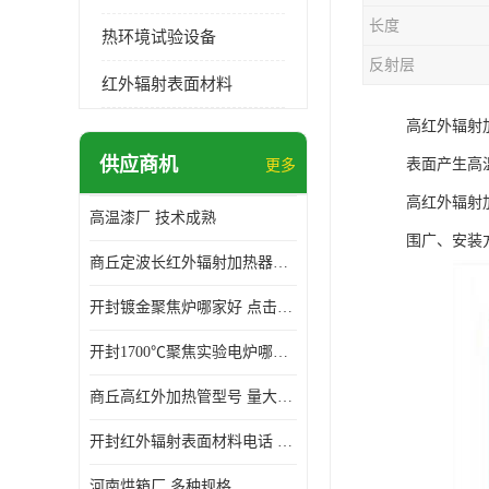
长度
热环境试验设备
反射层
红外辐射表面材料
高红外辐射
供应商机
表面产生高
更多
高红外辐射
高温漆厂 技术成熟
围广、安装
商丘定波长红外辐射加热器厂家 安装简单
开封镀金聚焦炉哪家好 点击了解 标志明显
开封1700℃聚焦实验电炉哪家好 维护 实用性强
商丘高红外加热管型号 量大价优
开封红外辐射表面材料电话 操作方便 操作灵活
河南烘箱厂 多种规格