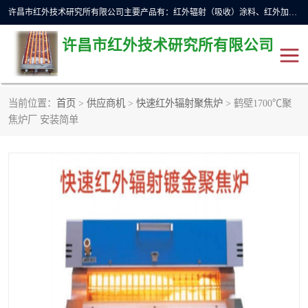
许昌市红外技术研究所有限公司主要产品有：红外辐射（吸收）涂料、红外加热元件、红外辐射加热模块（板）、红外辐射加热炉（箱）、快速红外辐射加热器、系列高端红外加热实验设备、系列红外加热控制器等。
许昌市红外技术研究所有限公司
当前位置：
首页
>
供应商机
>
快速红外辐射聚焦炉
> 鹤壁1700℃聚
红外加热设备
红外辐射加热炉
焦炉厂 安装简单
红外辐射涂料
红外辐射加热器
红外辐射加热模块
定制红外加热实验设备
红外加热元件
红外辐射吸收涂料
高端红外加热实验设备
电工电气
高温涂料
红外加热控制器