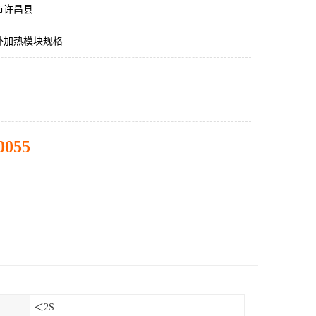
市许昌县
外加热模块规格
0055
＜2S