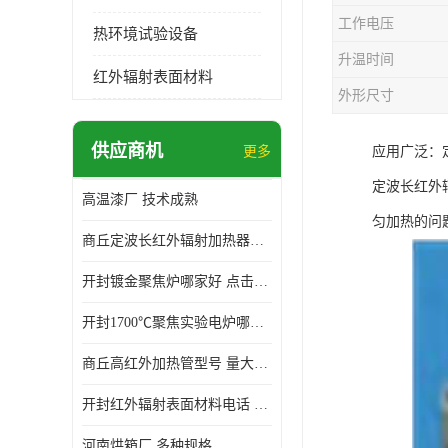
工作电压
热环境试验设备
升温时间
红外辐射表面材料
外形尺寸
供应商机
更多
应用广泛：
定波长红外
高温漆厂 技术成熟
匀加热的问
商丘定波长红外辐射加热器厂家 安装简单
开封镀金聚焦炉哪家好 点击了解 标志明显
开封1700℃聚焦实验电炉哪家好 维护 实用性强
商丘高红外加热管型号 量大价优
开封红外辐射表面材料电话 操作方便 操作灵活
河南烘箱厂 多种规格