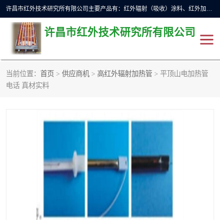
许昌市红外技术研究所有限公司主要产品有：红外辐射（吸收）涂料、红外加热元件、红外辐射加热模块（板）、红外辐射加热炉（箱）、快速红外辐射加热器、系列高端红外加热实验设备、系列红外加热控制器等。
许昌市红外技术研究所有限公司
当前位置：
首页
>
供应商机
>
高红外辐射加热管
> 平顶山电加热管
红外加热设备
红外辐射加热炉
电话 真材实料
红外辐射涂料
红外辐射加热器
红外辐射加热模块
定制红外加热实验设备
红外加热元件
红外辐射吸收涂料
高端红外加热实验设备
电工电气
高温涂料
红外加热控制器