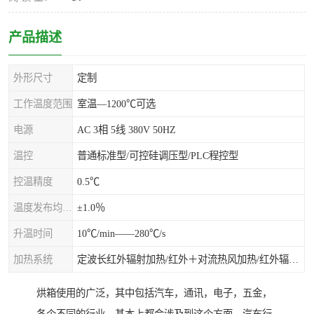
产品描述
外形尺寸
定制
工作温度范围
室温—1200℃可选
电源
AC 3相 5线 380V 50HZ
温控
普通标准型/可控硅调压型/PLC程控型
控温精度
0.5℃
温度发布均匀度
±1.0％
升温时间
10℃/min——280℃/s
加热系统
定波长红外辐射加热/红外＋对流热风加热/红外辐射热风加热
烘箱使用的广泛，其中包括汽车，通讯，电子，五金，