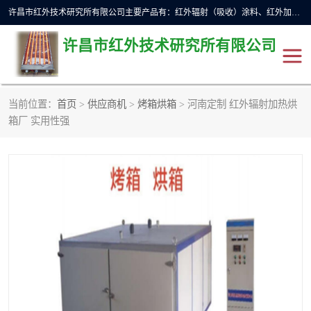
许昌市红外技术研究所有限公司主要产品有：红外辐射（吸收）涂料、红外加热元件、红外辐射加热模块（板）、红外辐射加热炉（箱）、快速红外辐射加热器、系列高端红外加热实验设备、系列红外加热控制器等。
许昌市红外技术研究所有限公司
当前位置：
首页
>
供应商机
>
烤箱烘箱
> 河南定制 红外辐射加热烘
红外加热设备
红外辐射加热炉
箱厂 实用性强
红外辐射涂料
红外辐射加热器
红外辐射加热模块
定制红外加热实验设备
红外加热元件
红外辐射吸收涂料
高端红外加热实验设备
电工电气
高温涂料
红外加热控制器