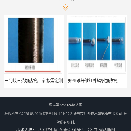
三门峡石英加热管厂家 按需定制
郑州碳纤维红外辐射加热管厂 真材实料
您是第
2252124
位访客
版权所有 ©2026-08-09
豫ICP备11011044号-3
许昌市红外技术研究所有限公司
保
留所有权利.
技术支持：
八方资源网
免责声明
管理员入口
网站地图