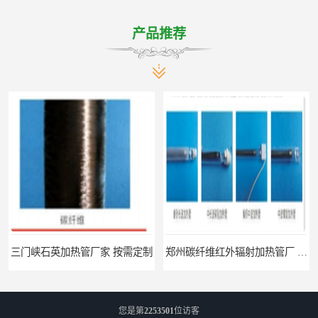
产品推荐
制
郑州碳纤维红外辐射加热管厂 真材实料
您是第
2253501
位访客