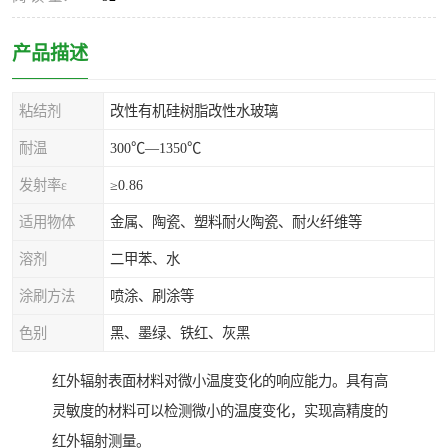
产品描述
粘结剂
改性有机硅树脂改性水玻璃
耐温
300℃—1350℃
发射率ε
≥0.86
适用物体
金属、陶瓷、塑料耐火陶瓷、耐火纤维等
溶剂
二甲苯、水
涂刷方法
喷涂、刷涂等
色别
黑、墨绿、铁红、灰黑
红外辐射表面材料对微小温度变化的响应能力。具有高
灵敏度的材料可以检测微小的温度变化，实现高精度的
红外辐射测量。