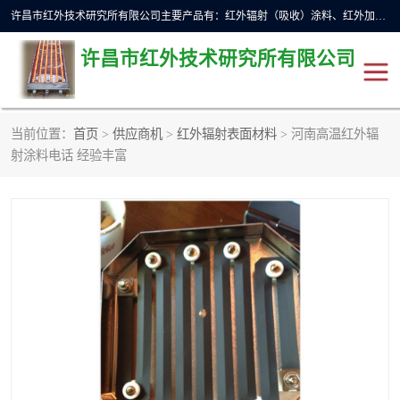
许昌市红外技术研究所有限公司主要产品有：红外辐射（吸收）涂料、红外加热元件、红外辐射加热模块（板）、红外辐射加热炉（箱）、快速红外辐射加热器、系列高端红外加热实验设备、系列红外加热控制器等。
许昌市红外技术研究所有限公司
当前位置：
首页
>
供应商机
>
红外辐射表面材料
> 河南高温红外辐
红外加热设备
红外辐射加热炉
射涂料电话 经验丰富
红外辐射涂料
红外辐射加热器
红外辐射加热模块
定制红外加热实验设备
红外加热元件
红外辐射吸收涂料
高端红外加热实验设备
电工电气
高温涂料
红外加热控制器