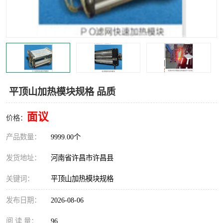
机械
热环境试验设备
红外辐射表面材料
定波长红外辐射加热器
快速红外辐射聚焦炉
烤箱烘箱
热风装置
高红外辐射加热管
平顶山加热模块规格 品质
碳纤维红外辐射加热管
面议
价格：
产品数量：
9999.00个
发货地址：
河南省许昌市许昌县
关键词：
平顶山加热模块规格
发布日期：
2026-08-06
阅 读 量：
96