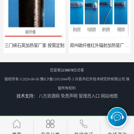
郑州碳纤维红外辐射加热管厂 真材实料
南阳定制 红外辐射烘箱电话 安装便捷
您是第
2230678
位访客
版权所有 ©2026-08-06
豫ICP备11011044号-3
许昌市红外技术研究所有限公司
保
留所有权利.
技术支持：
八方资源网
免责声明
管理员入口
网站地图
安阳红外辐射烘箱规格 实用性强
濮阳红外辐射加热烘箱电话 使用便利