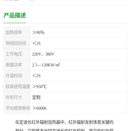
产品描述
加热效率
＞90％
热响应时间
＜2S
工作电压
220V、380V
表面功率
2.5—120KW/㎡
升温时间
＜2S
较高使用温度
＞950℃
外形尺寸
定制
平均使用寿命
＞6000h
在定波长红外辐射加热器中，红外辐射发射体是关键的