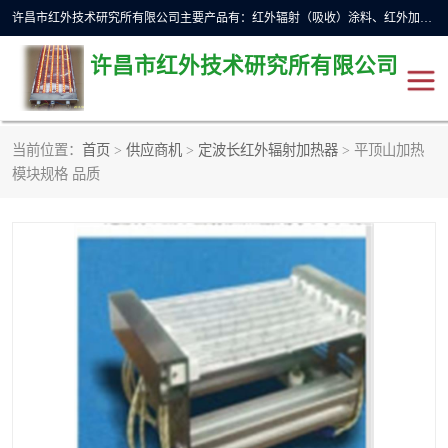
许昌市红外技术研究所有限公司主要产品有：红外辐射（吸收）涂料、红外加热元件、红外辐射加热模块（板）、红外辐射加热炉（箱）、快速红外辐射加热器、系列高端红外加热实验设备、系列红外加热控制器等。
许昌市红外技术研究所有限公司
当前位置：
首页
>
供应商机
>
定波长红外辐射加热器
> 平顶山加热
红外加热设备
红外辐射加热炉
模块规格 品质
红外辐射涂料
红外辐射加热器
红外辐射加热模块
定制红外加热实验设备
红外加热元件
红外辐射吸收涂料
高端红外加热实验设备
电工电气
高温涂料
红外加热控制器