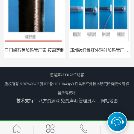
三门峡石英加热管厂家 按需定制
郑州碳纤维红外辐射加热管厂 真材实料
您是第
2233178
位访客
版权所有 ©2026-08-07
豫ICP备11011044号-3
许昌市红外技术研究所有限公司
保
留所有权利.
技术支持：
八方资源网
免责声明
管理员入口
网站地图
南阳定制 红外辐射烘箱电话 安装便捷
安阳红外辐射烘箱规格 实用性强