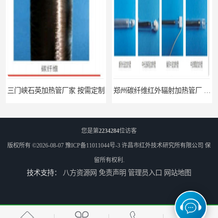
 按需定制
郑州碳纤维红外辐射加热管厂 真材实料
您是第
2234284
位访客
版权所有 ©2026-08-07
豫ICP备11011044号-3
许昌市红外技术研究所有限公司
保
留所有权利.
技术支持：
八方资源网
免责声明
管理员入口
网站地图
南阳定制 红外辐射烘箱电话 安装便捷
安阳红外辐射烘箱规格 实用性强