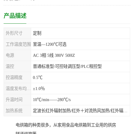
产品描述
外形尺寸
定制
工作温度范围
室温—1200℃可选
电源
AC 3相 5线 380V 50HZ
温控
普通标准型/可控硅调压型/PLC程控型
控温精度
0.5℃
温度发布均匀度
±1.0％
升温时间
10℃/min——280℃/s
加热系统
定波长红外辐射加热/红外＋对流热风加热/红外辐射热风加热
电烘箱的种类很多，从家用食品电烘箱到工业用的烘房