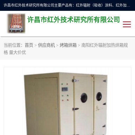
许昌市红外技术研究所有限公司主要产品有：红外辐射（吸收）涂料、红外加热元件、红外辐射加热模块（板）、红外辐射加热炉（箱）、快速红外辐射加热器、系列高端红外加热实验设备、系列红外加热控制器等。
许昌市红外技术研究所有限公司
当前位置：
首页
>
供应商机
>
烤箱烘箱
> 南阳红外辐射加热烘箱规
红外加热设备
红外辐射加热炉
格 量大价优
红外辐射涂料
红外辐射加热器
红外辐射加热模块
定制红外加热实验设备
红外加热元件
红外辐射吸收涂料
高端红外加热实验设备
电工电气
高温涂料
红外加热控制器