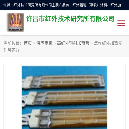
许昌市红外技术研究所有限公司主要产品有：红外辐射（吸收）涂料、红外加热元件、红外辐射加热模块（板）、红外辐射加热炉（箱）、快速红外辐射加热器、系列高端红外加热实验设备、系列红外加热控制器等。
许昌市红外技术研究所有限公司
当前位置：
首页
>
供应商机
>
高红外辐射加热管
> 焦作红外加热元
红外加热设备
红外辐射加热炉
件哪家好
红外辐射涂料
红外辐射加热器
红外辐射加热模块
定制红外加热实验设备
红外加热元件
红外辐射吸收涂料
高端红外加热实验设备
电工电气
高温涂料
红外加热控制器