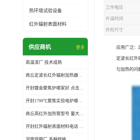
工作电压
热环境试验设备
升温时间
红外辐射表面材料
外形尺寸
供应商机
更多
应用广泛：
定波长红外
高温漆厂 技术成熟
匀加热的问
商丘定波长红外辐射加热器厂家 安装简单
开封镀金聚焦炉哪家好 点击了解 标志明显
开封1700℃聚焦实验电炉哪家好 维护 实用性强
商丘高红外加热管型号 量大价优
开封红外辐射表面材料电话 操作方便 操作灵活
河南烘箱厂 多种规格