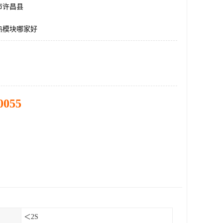
市许昌县
热模块哪家好
0055
＜2S