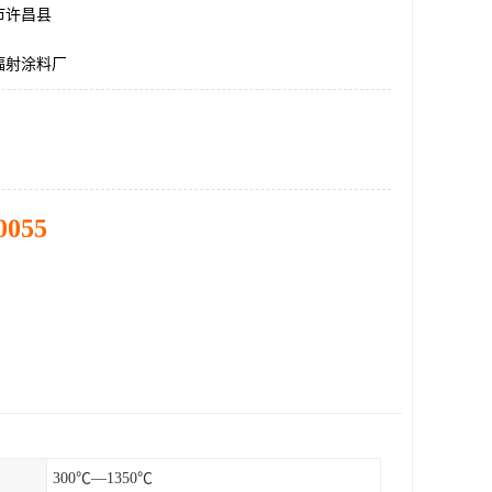
市许昌县
辐射涂料厂
0055
300℃—1350℃