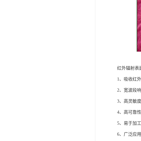
红外辐射表
1、吸收红
2、宽波段
3、高灵敏
4、高可靠
5、易于加
6、广泛应