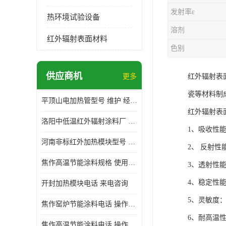
发射率ε
热环境试验设备
溶剂
红外辐射表面材料
色别
供应商机
更多
红外辐射表
瓷等材料制
平顶山电加热管型号 维护 经验丰富
红外辐射表
洛阳中低温红外辐射涂料厂 使用便利
1、吸收性
河南非标红外加热模块型号 操作方便
2、 反射
焦作高温节能涂料规格 使用寿命长 标志明显
3、透射性
4、稳定性
开封加热模块电话 来电咨询
5、灵敏度
焦作窑炉节能涂料电话 操作方便
6、耐高温
焦作高温节能涂料电话 操作方便