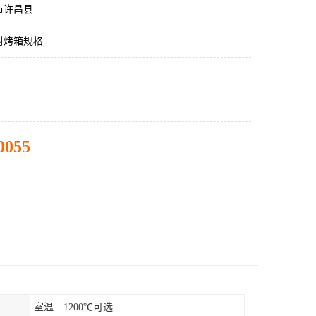
市许昌县
射烤箱规格
0055
室温—1200℃可选