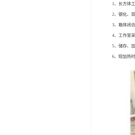
1、长方体
2、钢化、
3、箱体闭
4、工作室
5、储存、
6、短加热