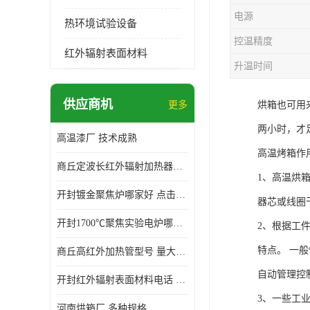
电源
热环境试验设备
控温精度
红外辐射表面材料
升温时间
供应商机
更多
烘箱也可用
两小时，才
高温漆厂 技术成熟
高温烤箱作
商丘定波长红外辐射加热器厂家 安装简单
1、高温烘
开封镀金聚焦炉哪家好 点击了解 标志明显
器芯或线圈
开封1700℃聚焦实验电炉哪家好 维护 实用性强
2、根据工
特点。 一
商丘高红外加热管型号 量大价优
自动管理控
开封红外辐射表面材料电话 操作方便 操作灵活
3、一些工
河南烘箱厂 多种规格