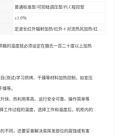
普通标准型/可控硅调压型/PLC程控型
±1.0％
定波长红外辐射加热/红外＋对流热风加热/红外辐射热风加热
烘箱的温度就必须设定在摄氏一百二十度以上加热
目(测试)学习烘烤、干燥等材料加热控制，如变压
干燥等。
温升快、热利用率高、运行安全可靠、操作简单等
选择工作过程的温度，选择工作和温度后，机柜内的
合的不同，还要妥善解决易挥发部位的腐蚀或有害