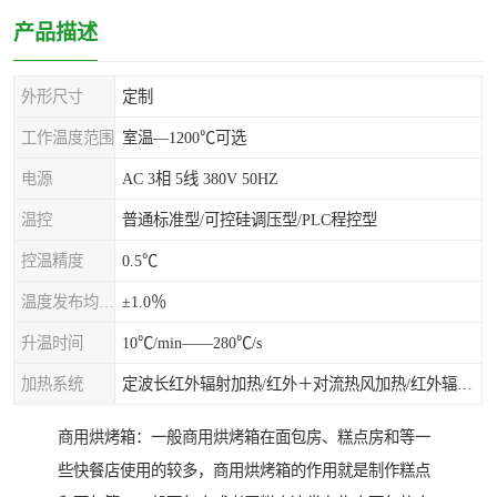
产品描述
外形尺寸
定制
工作温度范围
室温—1200℃可选
电源
AC 3相 5线 380V 50HZ
温控
普通标准型/可控硅调压型/PLC程控型
控温精度
0.5℃
温度发布均匀度
±1.0％
升温时间
10℃/min——280℃/s
加热系统
定波长红外辐射加热/红外＋对流热风加热/红外辐射热风加热
商用烘烤箱：一般商用烘烤箱在面包房、糕点房和等一
些快餐店使用的较多，商用烘烤箱的作用就是制作糕点