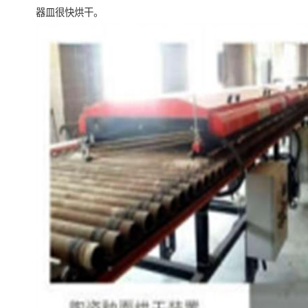
器皿很快烘干。