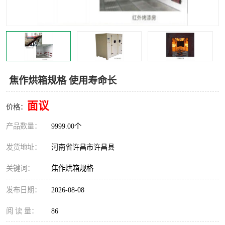
机械
热环境试验设备
红外辐射表面材料
定波长红外辐射加热器
快速红外辐射聚焦炉
烤箱烘箱
焦作烘箱规格 使用寿命长
热风装置
高红外辐射加热管
面议
价格：
碳纤维红外辐射加热管
产品数量：
9999.00个
发货地址：
河南省许昌市许昌县
关键词：
焦作烘箱规格
发布日期：
2026-08-08
阅 读 量：
86