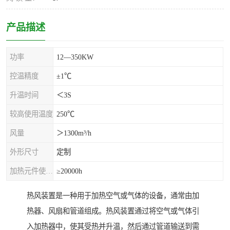
产品描述
功率
12—350KW
控温精度
±1℃
升温时间
＜3S
较高使用温度
250℃
风量
＞1300m³/h
外形尺寸
定制
加热元件使用寿命
≥20000h
热风装置是一种用于加热空气或气体的设备，通常由加
热器、风扇和管道组成。热风装置通过将空气或气体引
入加热器中，使其受热并升温，然后通过管道输送到需