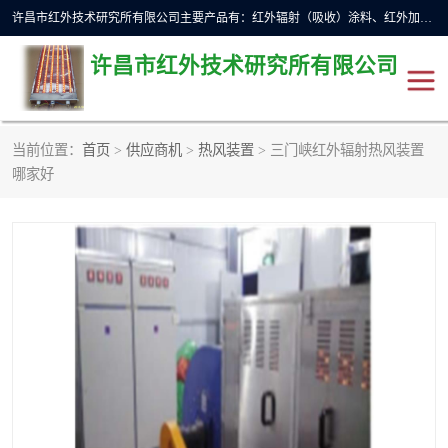
许昌市红外技术研究所有限公司主要产品有：红外辐射（吸收）涂料、红外加热元件、红外辐射加热模块（板）、红外辐射加热炉（箱）、快速红外辐射加热器、系列高端红外加热实验设备、系列红外加热控制器等。
许昌市红外技术研究所有限公司
当前位置：
首页
>
供应商机
>
热风装置
> 三门峡红外辐射热风装置
红外加热设备
红外辐射加热炉
哪家好
红外辐射涂料
红外辐射加热器
红外辐射加热模块
定制红外加热实验设备
红外加热元件
红外辐射吸收涂料
高端红外加热实验设备
电工电气
高温涂料
红外加热控制器