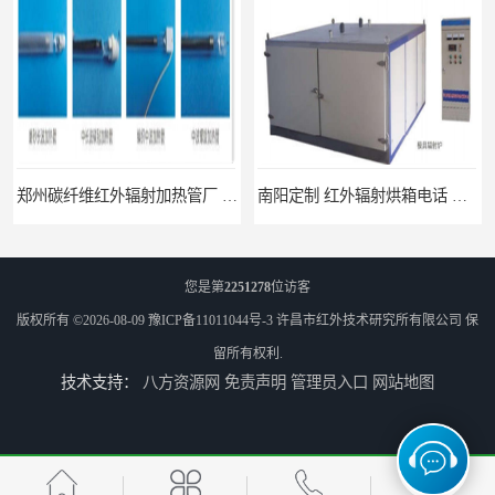
加热管厂 真材实料
南阳定制 红外辐射烘箱电话 安装便捷
您是第
2251278
位访客
版权所有 ©2026-08-09
豫ICP备11011044号-3
许昌市红外技术研究所有限公司
保
留所有权利.
技术支持：
八方资源网
免责声明
管理员入口
网站地图
安阳红外辐射烘箱规格 实用性强
濮阳红外辐射加热烘箱电话 使用便利