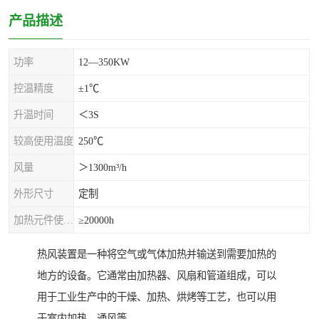
产品描述
功率
12—350KW
控温精度
±1℃
升温时间
＜3S
较高使用温度
250℃
风量
＞1300m³/h
外形尺寸
定制
加热元件使用寿命
≥20000h
热风装置是一种将空气或气体加热并输送到需要加热的
地方的设备。它通常由加热器、风扇和管道组成，可以
用于工业生产中的干燥、加热、烘烤等工艺，也可以用
于室内加热、通风等。