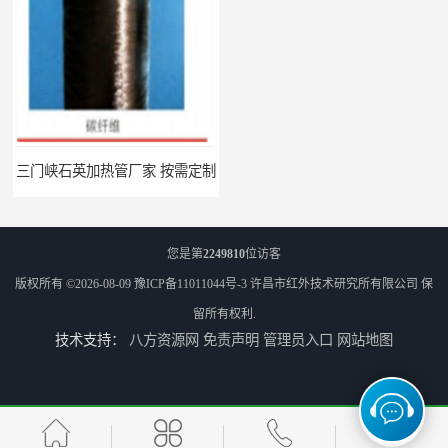
三门峡石英加热管厂家 按需定制
郑州碳纤维红外辐射加热管厂 真材实料
您是第
2249810
位访客
版权所有 ©2026-08-09
豫ICP备11011044号-3
许昌市红外技术研究所有限公司
保
留所有权利.
技术支持：
八方资源网
免责声明
管理员入口
网站地图
南阳定制 红外辐射烘箱电话 安装便捷
安阳红外辐射烘箱规格 实用性强