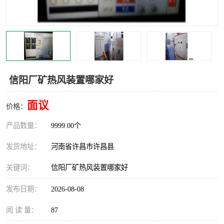
机械
热环境试验设备
红外辐射表面材料
定波长红外辐射加热器
快速红外辐射聚焦炉
烤箱烘箱
信阳厂矿热风装置哪家好
热风装置
高红外辐射加热管
面议
价格：
碳纤维红外辐射加热管
产品数量：
9999.00个
发货地址：
河南省许昌市许昌县
关键词：
信阳厂矿热风装置哪家好
发布日期：
2026-08-08
阅 读 量：
87