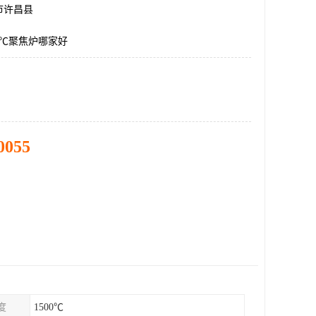
市许昌县
0℃聚焦炉哪家好
0055
度
1500℃