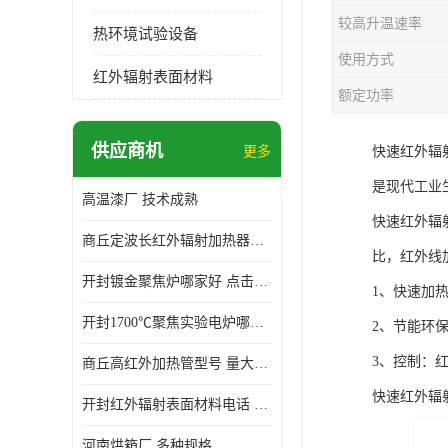
较高升温速率
热环境试验设备
使用方式
红外辐射表面材料
额定功率
供应商机
更多
快速红外辐
是现代工业
高温漆厂 技术成熟
快速红外辐
商丘定波长红外辐射加热器厂家 安装简单
比，红外线
开封镀金聚焦炉哪家好 点击了解 标志明显
1、快速加
开封1700℃聚焦实验电炉哪家好 维护 实用性强
2、节能环
3、控制：
商丘高红外加热管型号 量大价优
快速红外辐
开封红外辐射表面材料电话 操作方便 操作灵活
河南烘箱厂 多种规格