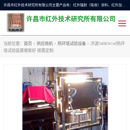
许昌市红外技术研究所有限公司主要产品有：红外辐射（吸收）涂料、红外加热元件、红外辐射加热模块（板）、红外辐射加热炉（箱）、快速红外辐射加热器、系列高端红外加热实验设备、系列红外加热控制器等。
许昌市红外技术研究所有限公司
当前位置：
首页
>
供应商机
>
热环境试验设备
> 济源340KW/㎡热环
红外加热设备
红外辐射加热炉
境试验装置哪家好 按需定制
红外辐射涂料
红外辐射加热器
红外辐射加热模块
定制红外加热实验设备
红外加热元件
红外辐射吸收涂料
高端红外加热实验设备
电工电气
高温涂料
红外加热控制器