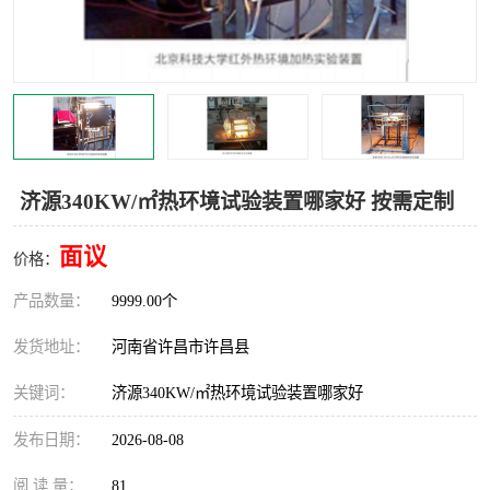
机械
热环境试验设备
红外辐射表面材料
定波长红外辐射加热器
快速红外辐射聚焦炉
烤箱烘箱
热风装置
高红外辐射加热管
济源340KW/㎡热环境试验装置哪家好 按需定制
碳纤维红外辐射加热管
面议
价格：
产品数量：
9999.00个
发货地址：
河南省许昌市许昌县
关键词：
济源340KW/㎡热环境试验装置哪家好
发布日期：
2026-08-08
阅 读 量：
81