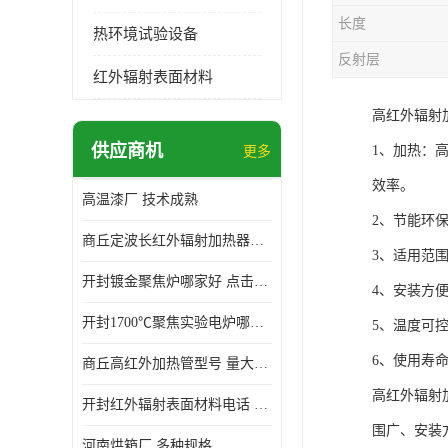
长度
热环境试验设备
反射层
红外辐射表面材料
高红外辐射
供应商机
1、加热：
更多
效率。
高温漆厂 技术成熟
2、节能环
商丘定波长红外辐射加热器厂家 安装简单
3、适用范
开封镀金聚焦炉哪家好 点击了解 标志明显
4、安装方
开封1700℃聚焦实验电炉哪家好 维护 实用性强
5、温度可
6、使用寿
商丘高红外加热管型号 量大价优
高红外辐射
开封红外辐射表面材料电话 操作方便 操作灵活
围广、安装
河南烘箱厂 多种规格