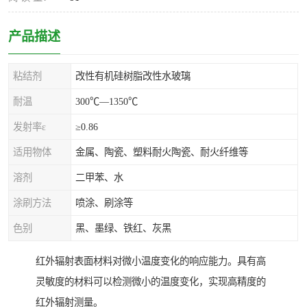
产品描述
粘结剂
改性有机硅树脂改性水玻璃
耐温
300℃—1350℃
发射率ε
≥0.86
适用物体
金属、陶瓷、塑料耐火陶瓷、耐火纤维等
溶剂
二甲苯、水
涂刷方法
喷涂、刷涂等
色别
黑、墨绿、铁红、灰黑
红外辐射表面材料对微小温度变化的响应能力。具有高
灵敏度的材料可以检测微小的温度变化，实现高精度的
红外辐射测量。