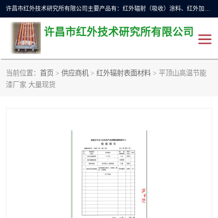
许昌市红外技术研究所有限公司主要产品有：红外辐射（吸收）涂料、红外加热元件、红外辐射加热模块（板）、红外辐射加热炉（箱）、快速红外辐射加热器、系列高端红外加热实验设备、系列红外加热控制器等。
许昌市红外技术研究所有限公司
当前位置：
首页
>
供应商机
>
红外辐射表面材料
> 平顶山高温节能
红外加热设备
红外辐射加热炉
漆厂家 大量现货
红外辐射涂料
红外辐射加热器
红外辐射加热模块
定制红外加热实验设备
红外加热元件
红外辐射吸收涂料
高端红外加热实验设备
电工电气
高温涂料
红外加热控制器