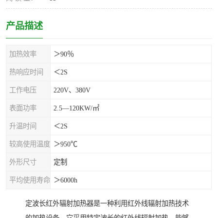
产品描述
加热效率
＞90％
热响应时间
＜2S
工作电压
220V、380V
表面功率
2.5—120KW/㎡
升温时间
＜2S
较高使用温度
＞950℃
外形尺寸
定制
平均使用寿命
＞6000h
定波长红外辐射加热器是一种利用红外线辐射加热技术