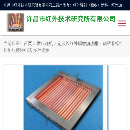
许昌市红外技术研究所有限公司主要产品有：红外辐射（吸收）涂料、红外加热元件、红外辐射加热模块（板）、红外辐射加热炉（箱）、快速红外辐射加热器、系列高端红外加热实验设备、系列红外加热控制器等。
许昌市红外技术研究所有限公司
当前位置：
首页
>
供应商机
>
定波长红外辐射加热器
> 鹤壁非标红
红外加热设备
红外辐射加热炉
外加热模块电话 多种规格
红外辐射涂料
红外辐射加热器
红外辐射加热模块
定制红外加热实验设备
红外加热元件
红外辐射吸收涂料
高端红外加热实验设备
电工电气
高温涂料
红外加热控制器