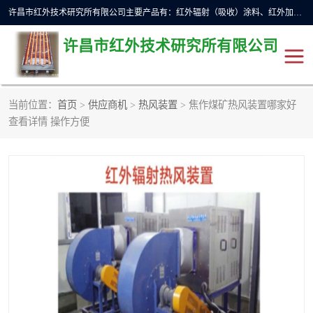
许昌市红外技术研究所有限公司主要产品有：红外辐射（吸收）涂料、红外加热元件、红外辐射加热模块（板）、红外辐射加热炉（箱）、快速红外辐射加热器、系列高端红外加热实验设备、系列红外加热控制器等。
许昌市红外技术研究所有限公司
当前位置：
首页
>
供应商机
>
热风装置
> 焦作煤矿热风装置哪家好
红外加热设备
红外辐射加热炉
查看详情 操作方便
红外辐射涂料
红外辐射加热器
红外辐射加热模块
定制红外加热实验设备
红外加热元件
红外辐射吸收涂料
高端红外加热实验设备
电工电气
高温涂料
红外加热控制器