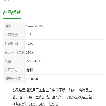
产品描述
功率
12—350KW
控温精度
±1℃
升温时间
＜3S
较高使用温度
250℃
风量
＞1300m³/h
外形尺寸
定制
加热元件使用寿命
≥20000h
热风装置通常用于工业生产中的干燥、加热、烘烤等工
艺，也可以用于室内加热、通风等。常见的热风装置包
括热风炉、热风、热风干燥机等。