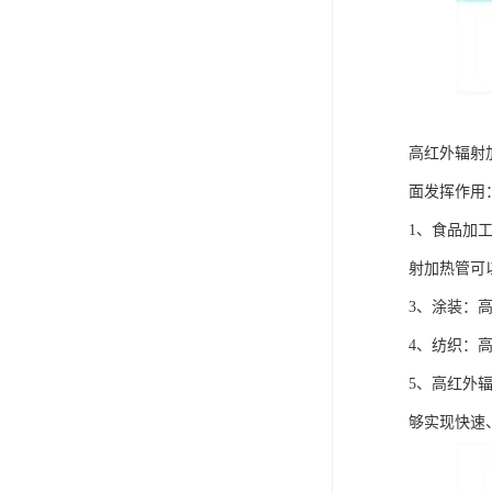
高红外辐射
面发挥作用
1、食品加
射加热管可
3、涂装：
4、纺织：
5、高红外
够实现快速