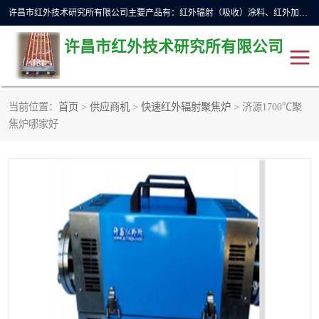
许昌市红外技术研究所有限公司主要产品有：红外辐射（吸收）涂料、红外加热元件、红外辐射加热模块（板）、红外辐射加热炉（箱）、快速红外辐射加热器、系列高端红外加热实验设备、系列红外加热控制器等。
许昌市红外技术研究所有限公司
当前位置：
首页
>
供应商机
>
快速红外辐射聚焦炉
> 济源1700℃聚
红外加热设备
红外辐射加热炉
焦炉哪家好
红外辐射涂料
红外辐射加热器
红外辐射加热模块
定制红外加热实验设备
红外加热元件
红外辐射吸收涂料
高端红外加热实验设备
电工电气
高温涂料
红外加热控制器