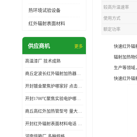
较高升温速率
热环境试验设备
使用方式
红外辐射表面材料
额定功率
供应商机
更多
快速红外辐
辐射加热物
高温漆厂 技术成熟
生产等领域
商丘定波长红外辐射加热器厂家 安装简单
快速红外辐
开封镀金聚焦炉哪家好 点击了解 标志明显
开封1700℃聚焦实验电炉哪家好 维护 实用性强
商丘高红外加热管型号 量大价优
开封红外辐射表面材料电话 操作方便 操作灵活
河南烘箱厂 多种规格