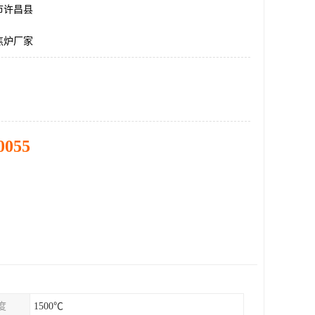
市许昌县
焦炉厂家
0055
度
1500℃