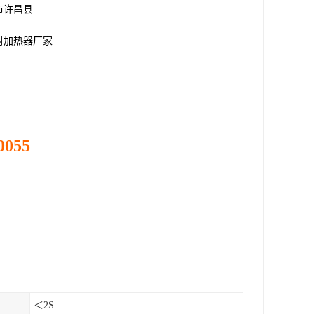
市许昌县
射加热器厂家
0055
＜2S