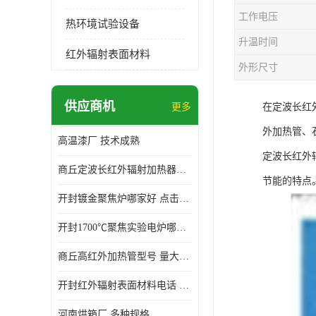
工作电压
热环境试验设备
升温时间
红外辐射表面材料
外形尺寸
供应商机
更多
在定波长红
外加热管、
高温漆厂 技术成熟
定波长红外
商丘定波长红外辐射加热器厂家 安装简单
节能的特点
开封镀金聚焦炉哪家好 点击了解 标志明显
开封1700℃聚焦实验电炉哪家好 维护 实用性强
商丘高红外加热管型号 量大价优
开封红外辐射表面材料电话 操作方便 操作灵活
河南烘箱厂 多种规格