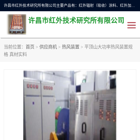
许昌市红外技术研究所有限公司主要产品有：红外辐射（吸收）涂料、红外加热元件、红外辐射加热模块（板）、红外辐射加热炉（箱）、快速红外辐射加热器、系列高端红外加热实验设备、系列红外加热控制器等。
许昌市红外技术研究所有限公司
当前位置：
首页
>
供应商机
>
热风装置
> 平顶山大功率热风装置规
红外加热设备
红外辐射加热炉
格 真材实料
红外辐射涂料
红外辐射加热器
红外辐射加热模块
定制红外加热实验设备
红外加热元件
红外辐射吸收涂料
高端红外加热实验设备
电工电气
高温涂料
红外加热控制器