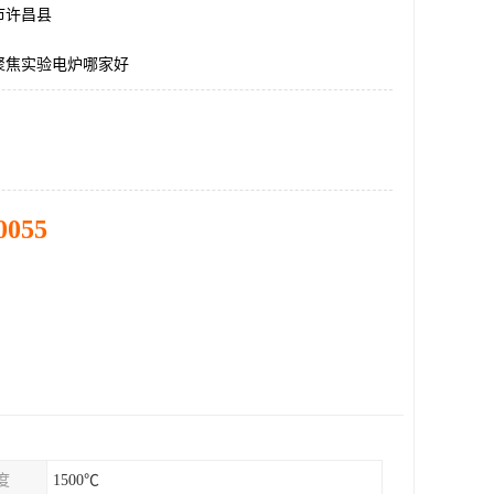
市许昌县
℃聚焦实验电炉哪家好
0055
度
1500℃