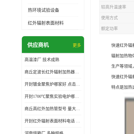
较高升温速率
热环境试验设备
使用方式
红外辐射表面材料
额定功率
供应商机
更多
快速红外辐
辐射加热物
高温漆厂 技术成熟
生产等领域
商丘定波长红外辐射加热器厂家 安装简单
快速红外辐
开封镀金聚焦炉哪家好 点击了解 标志明显
特点是加热
开封1700℃聚焦实验电炉哪家好 维护 实用性强
商丘高红外加热管型号 量大价优
开封红外辐射表面材料电话 操作方便 操作灵活
河南烘箱厂 多种规格