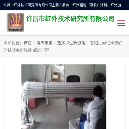
许昌市红外技术研究所有限公司主要产品有：红外辐射（吸收）涂料、红外加热元件、红外辐射加热模块（板）、红外辐射加热炉（箱）、快速红外辐射加热器、系列高端红外加热实验设备、系列红外加热控制器等。
许昌市红外技术研究所有限公司
当前位置：
首页
>
供应商机
>
热环境试验设备
> 安阳1100℃快速红
红外加热设备
红外辐射加热炉
外试验电炉规格 点击了解
红外辐射涂料
红外辐射加热器
红外辐射加热模块
定制红外加热实验设备
红外加热元件
红外辐射吸收涂料
高端红外加热实验设备
电工电气
高温涂料
红外加热控制器