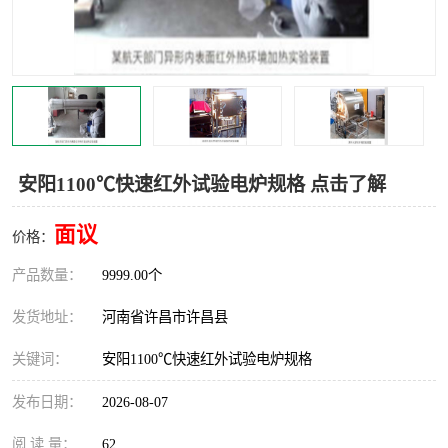
机械
热环境试验设备
红外辐射表面材料
定波长红外辐射加热器
快速红外辐射聚焦炉
烤箱烘箱
热风装置
高红外辐射加热管
安阳1100℃快速红外试验电炉规格 点击了解
碳纤维红外辐射加热管
面议
价格：
产品数量：
9999.00个
发货地址：
河南省许昌市许昌县
关键词：
安阳1100℃快速红外试验电炉规格
发布日期：
2026-08-07
阅 读 量：
62