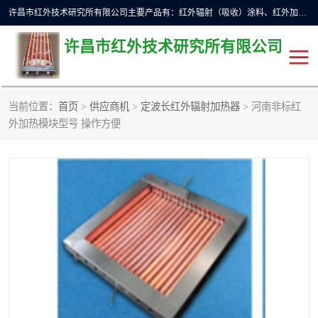
许昌市红外技术研究所有限公司主要产品有：红外辐射（吸收）涂料、红外加热元件、红外辐射加热模块（板）、红外辐射加热炉（箱）、快速红外辐射加热器、系列高端红外加热实验设备、系列红外加热控制器等。
许昌市红外技术研究所有限公司
当前位置：
首页
>
供应商机
>
定波长红外辐射加热器
> 河南非标红
红外加热设备
红外辐射加热炉
外加热模块型号 操作方便
红外辐射涂料
红外辐射加热器
红外辐射加热模块
定制红外加热实验设备
红外加热元件
红外辐射吸收涂料
高端红外加热实验设备
电工电气
高温涂料
红外加热控制器