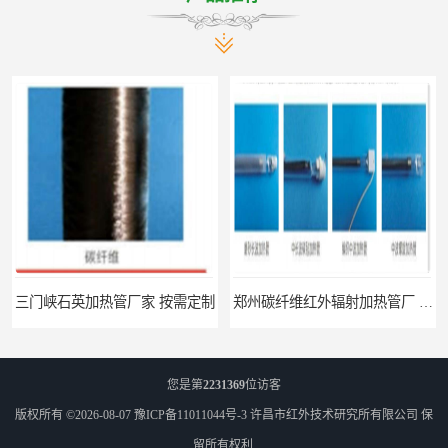
加热管厂家 按需定制
郑州碳纤维红外辐射加热管厂 真材实料
您是第
2231369
位访客
版权所有 ©2026-08-07
豫ICP备11011044号-3
许昌市红外技术研究所有限公司
保
留所有权利.