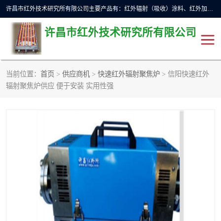
许昌市红外技术研究所有限公司主要产品有：红外辐射（吸收）涂料、红外加热元件、红外辐射加热模块（板）、红外辐射加热炉（箱）、快速红外辐射加热器、系列高端红外加热实验设备、系列红外加热控制器等。
许昌市红外技术研究所有限公司
当前位置：
首页
>
供应商机
>
快速红外辐射聚焦炉
> 信阳快速红外
红外加热设备
红外辐射加热炉
辐射聚焦炉供应 便于安装 实用性强
红外辐射涂料
红外辐射加热器
红外辐射加热模块
定制红外加热实验设备
红外加热元件
红外辐射吸收涂料
高端红外加热实验设备
电工电气
高温涂料
红外加热控制器