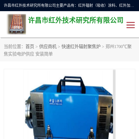
许昌市红外技术研究所有限公司主要产品有：红外辐射（吸收）涂料、红外加热元件、红外辐射加热模块（板）、红外辐射加热炉（箱）、快速红外辐射加热器、系列高端红外加热实验设备、系列红外加热控制器等。
许昌市红外技术研究所有限公司
当前位置：
首页
>
供应商机
>
快速红外辐射聚焦炉
> 郑州1700℃聚
红外加热设备
红外辐射加热炉
焦实验电炉供应 安装简单
红外辐射涂料
红外辐射加热器
红外辐射加热模块
定制红外加热实验设备
红外加热元件
红外辐射吸收涂料
高端红外加热实验设备
电工电气
高温涂料
红外加热控制器