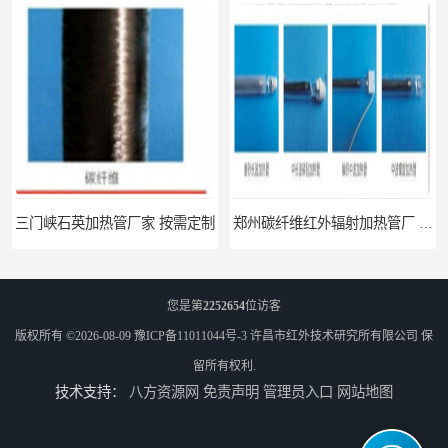
三门峡石英加热管厂家 按需定制
郑州碳纤维红外辐射加热管厂 真材实料
您是第
2252654
位访客
版权所有 ©2026-08-09
豫ICP备11011044号-3
许昌市红外技术研究所有限公司
保
留所有权利.
技术支持：
八方资源网
免责声明
管理员入口
网站地图