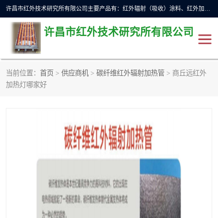
许昌市红外技术研究所有限公司主要产品有：红外辐射（吸收）涂料、红外加热元件、红外辐射加热模块（板）、红外辐射加热炉（箱）、快速红外辐射加热器、系列高端红外加热实验设备、系列红外加热控制器等。
许昌市红外技术研究所有限公司
当前位置：
首页
>
供应商机
>
碳纤维红外辐射加热管
> 商丘远红外
红外加热设备
红外辐射加热炉
加热灯哪家好
红外辐射涂料
红外辐射加热器
红外辐射加热模块
定制红外加热实验设备
红外加热元件
红外辐射吸收涂料
高端红外加热实验设备
电工电气
高温涂料
红外加热控制器