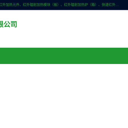
许昌市红外技术研究所有限公司主要产品有：红外辐射（吸收）涂料、红外加热元件、红外辐射加热模块（板）、红外辐射加热炉（箱）、快速红外辐射加热器、系列高端红外加热实验设备、系列红外加热控制器等。
限公司