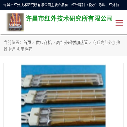
许昌市红外技术研究所有限公司主要产品有：红外辐射（吸收）涂料、红外加热元件、红外辐射加热模块（板）、红外辐射加热炉（箱）、快速红外辐射加热器、系列高端红外加热实验设备、系列红外加热控制器等。
许昌市红外技术研究所有限公司
当前位置：
首页
>
供应商机
>
高红外辐射加热管
> 商丘高红外加热
红外加热设备
红外辐射加热炉
管电话 实用性强
红外辐射涂料
红外辐射加热器
红外辐射加热模块
定制红外加热实验设备
红外加热元件
红外辐射吸收涂料
高端红外加热实验设备
电工电气
高温涂料
红外加热控制器