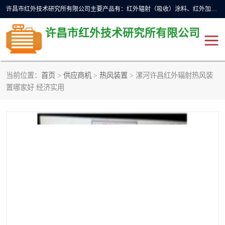
许昌市红外技术研究所有限公司主要产品有：红外辐射（吸收）涂料、红外加热元件、红外辐射加热模块（板）、红外辐射加热炉（箱）、快速红外辐射加热器、系列高端红外加热实验设备、系列红外加热控制器等。
许昌市红外技术研究所有限公司
当前位置：
首页
>
供应商机
>
热风装置
> 漯河许昌红外辐射热风装
红外加热设备
红外辐射加热炉
置哪家好 经济实用
红外辐射涂料
红外辐射加热器
红外辐射加热模块
定制红外加热实验设备
红外加热元件
红外辐射吸收涂料
高端红外加热实验设备
电工电气
高温涂料
红外加热控制器