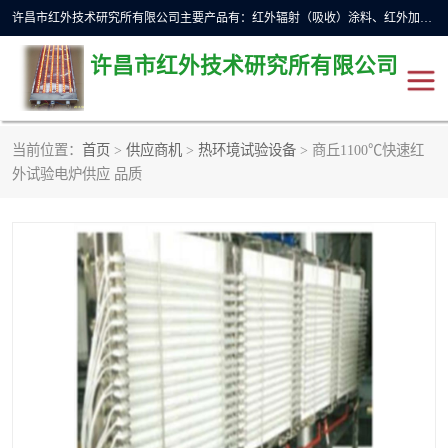
许昌市红外技术研究所有限公司主要产品有：红外辐射（吸收）涂料、红外加热元件、红外辐射加热模块（板）、红外辐射加热炉（箱）、快速红外辐射加热器、系列高端红外加热实验设备、系列红外加热控制器等。
许昌市红外技术研究所有限公司
当前位置：
首页
>
供应商机
>
热环境试验设备
> 商丘1100℃快速红
红外加热设备
红外辐射加热炉
外试验电炉供应 品质
红外辐射涂料
红外辐射加热器
红外辐射加热模块
定制红外加热实验设备
红外加热元件
红外辐射吸收涂料
高端红外加热实验设备
电工电气
高温涂料
红外加热控制器