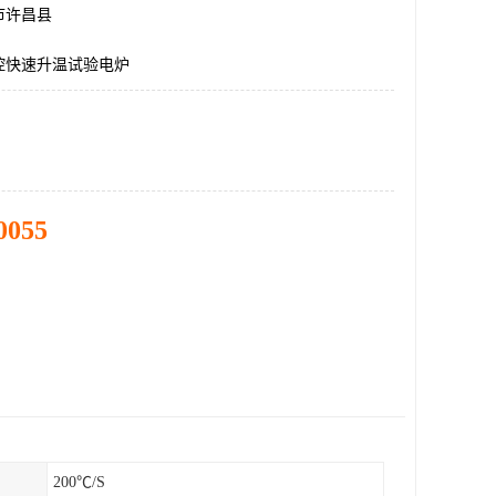
市许昌县
控快速升温试验电炉
0055
200℃/S