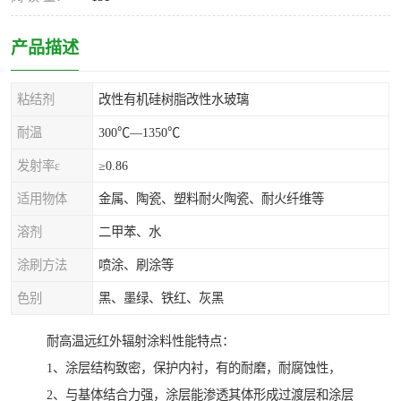
产品描述
粘结剂
改性有机硅树脂改性水玻璃
耐温
300℃—1350℃
发射率ε
≥0.86
适用物体
金属、陶瓷、塑料耐火陶瓷、耐火纤维等
溶剂
二甲苯、水
涂刷方法
喷涂、刷涂等
色别
黑、墨绿、铁红、灰黑
耐高温远红外辐射涂料性能特点：
1、涂层结构致密，保护内衬，有的耐磨，耐腐蚀性，
2、与基体结合力强，涂层能渗透其体形成过渡层和涂层