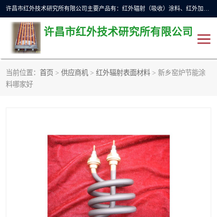
许昌市红外技术研究所有限公司主要产品有：红外辐射（吸收）涂料、红外加热元件、红外辐射加热模块（板）、红外辐射加热炉（箱）、快速红外辐射加热器、系列高端红外加热实验设备、系列红外加热控制器等。
许昌市红外技术研究所有限公司
当前位置：
首页
>
供应商机
>
红外辐射表面材料
> 新乡窑炉节能涂
红外加热设备
红外辐射加热炉
料哪家好
红外辐射涂料
红外辐射加热器
红外辐射加热模块
定制红外加热实验设备
红外加热元件
红外辐射吸收涂料
高端红外加热实验设备
电工电气
高温涂料
红外加热控制器