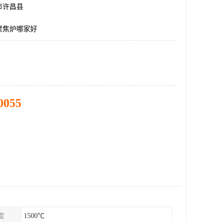
市许昌县
℃聚焦炉哪家好
0055
度
1500℃