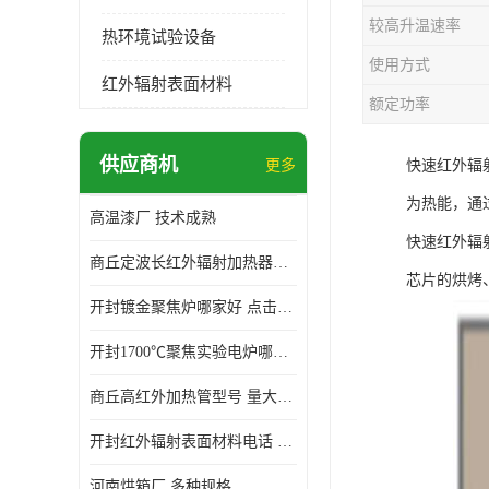
较高升温速率
热环境试验设备
使用方式
红外辐射表面材料
额定功率
供应商机
更多
快速红外辐
为热能，通
高温漆厂 技术成熟
快速红外辐
商丘定波长红外辐射加热器厂家 安装简单
芯片的烘烤
开封镀金聚焦炉哪家好 点击了解 标志明显
开封1700℃聚焦实验电炉哪家好 维护 实用性强
商丘高红外加热管型号 量大价优
开封红外辐射表面材料电话 操作方便 操作灵活
河南烘箱厂 多种规格