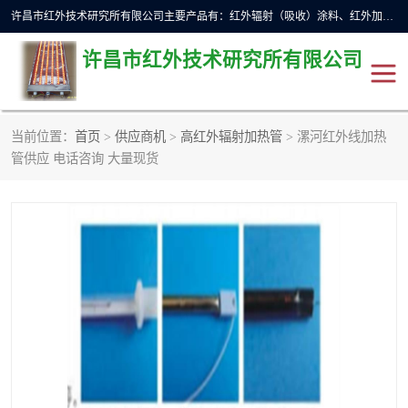
许昌市红外技术研究所有限公司主要产品有：红外辐射（吸收）涂料、红外加热元件、红外辐射加热模块（板）、红外辐射加热炉（箱）、快速红外辐射加热器、系列高端红外加热实验设备、系列红外加热控制器等。
许昌市红外技术研究所有限公司
当前位置：
首页
>
供应商机
>
高红外辐射加热管
> 漯河红外线加热
红外加热设备
红外辐射加热炉
管供应 电话咨询 大量现货
红外辐射涂料
红外辐射加热器
红外辐射加热模块
定制红外加热实验设备
红外加热元件
红外辐射吸收涂料
高端红外加热实验设备
电工电气
高温涂料
红外加热控制器