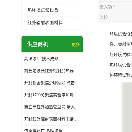
最大功率
热环境试验设备
温控
红外辐射表面材料
环境试验设
供应商机
件、零部件
更多
热环境试验
高温漆厂 技术成熟
热环境试验
商丘定波长红外辐射加热器厂家 安装简单
热环境试验
开封镀金聚焦炉哪家好 点击了解 标志明显
开封1700℃聚焦实验电炉哪家好 维护 实用性强
商丘高红外加热管型号 量大价优
开封红外辐射表面材料电话 操作方便 操作灵活
河南烘箱厂 多种规格