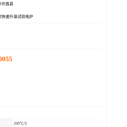
市许昌县
控快速升温试验电炉
0055
200℃/S