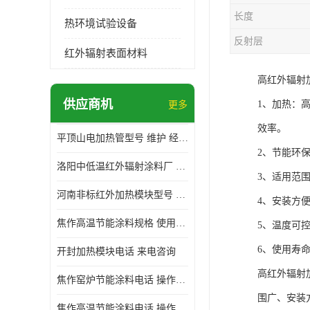
长度
热环境试验设备
反射层
红外辐射表面材料
高红外辐射
供应商机
1、加热：
更多
效率。
平顶山电加热管型号 维护 经验丰富
2、节能环
洛阳中低温红外辐射涂料厂 使用便利
3、适用范
河南非标红外加热模块型号 操作方便
4、安装方
焦作高温节能涂料规格 使用寿命长 标志明显
5、温度可
6、使用寿
开封加热模块电话 来电咨询
高红外辐射
焦作窑炉节能涂料电话 操作方便
围广、安装
焦作高温节能涂料电话 操作方便