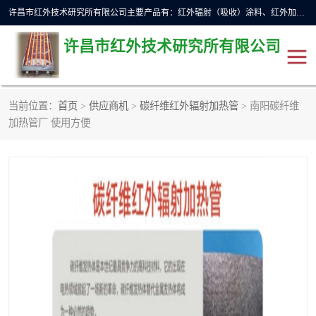
许昌市红外技术研究所有限公司主要产品有：红外辐射（吸收）涂料、红外加热元件、红外辐射加热模块（板）、红外辐射加热炉（箱）、快速红外辐射加热器、系列高端红外加热实验设备、系列红外加热控制器等。
许昌市红外技术研究所有限公司
当前位置：
首页
>
供应商机
>
碳纤维红外辐射加热管
> 南阳碳纤维
红外加热设备
红外辐射加热炉
加热管厂 使用方便
红外辐射涂料
红外辐射加热器
红外辐射加热模块
定制红外加热实验设备
红外加热元件
红外辐射吸收涂料
高端红外加热实验设备
电工电气
高温涂料
红外加热控制器